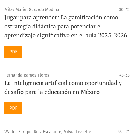
coexisten, sino que se potencian mutuamente.
Mitzy Mariel Gerardo Medina
30-42
Jugar para aprender: La gamificación como
En este sentido,
Sinergia
es más que un tema: es una
estrategia didáctica para potenciar el
invitación a repensar nuestras prácticas, a fortalecer la
aprendizaje significativo en el aula 2025-2026
colaboración y a reconocer que los mayores avances
surgen cuando trabajamos juntos con propósito y
PDF
dirección.
Dr. Jesus Armando Colmenares J.
Fernanda Ramos Flores
43-53
La inteligencia artificial como oportunidad y
desafío para la educación en México
PDF
Walter Enrique Ruiz Escalante, Milvia Lissette
53 - 71