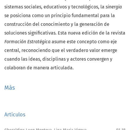
sistemas sociales, educativos y tecnológicos, la
sinergia
se posiciona como un principio fundamental para la
construcción del conocimiento y la generación de
soluciones significativas. Esta nueva edición de la revista
Formación Estratégica
asume este concepto como eje
central, reconociendo que el verdadero valor emerge
cuando las ideas, disciplinas y actores convergen y
colaboran de manera articulada.
La edición anterior,
Conexión
, nos permitió reflexionar
Más
sobre la importancia de los vínculos en los procesos
educativos y sociales. Hoy, con
Sinergia
, avanzamos
hacia una comprensión más profunda: no basta con estar
Artículos
conectados, es necesario interactuar de manera
consciente, complementaria y estratégica para potenciar