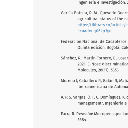
Ingeniería e Investigación. 
García Batista, R. M., Quevedo Guerre
agricultural status of the 
https://1library.co/article
ecuador.q06kp3gq
Federación Nacional de Cacaoteros (
Quinta edición. Bogotá, Co
Sánchez, R., Martín-Tornero, E., Lozano
2021. E-Nose discriminatio
Molecules, 26(17), 5353
Moreno I, Caballero R, Galán R, Matía
Iberoamericana de Automátic
A. P. S. Vargas, Ó. F. C. Domínguez,
management", Ingeniería e In
Parra R. Revisión: Micropencapsulami
5684.