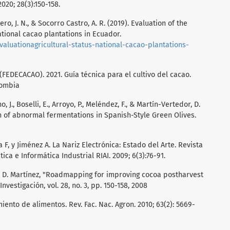
2020; 28(3):150-158.
ro, J. N., & Socorro Castro, A. R. (2019). Evaluation of the
national cacao plantations in Ecuador.
/evaluationagricultural-status-national-cacao-plantations-
FEDECACAO). 2021. Guía técnica para el cultivo del cacao.
lombia
, J., Boselli, E., Arroyo, P., Meléndez, F., & Martín-Vertedor, D.
n of abnormal fermentations in Spanish-Style Green Olives.
 F, y Jiménez A. La Nariz Electrónica: Estado del Arte. Revista
a e Informática Industrial RIAI. 2009; 6(3):76-91.
 K.P. D. Martínez, "Roadmapping for improving cocoa postharvest
vestigación, vol. 28, no. 3, pp. 150-158, 2008
ento de alimentos. Rev. Fac. Nac. Agron. 2010; 63(2): 5669-