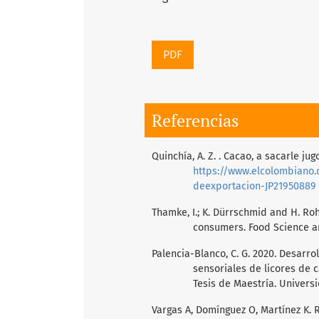
PDF
Referencias
Quinchía, A. Z. . Cacao, a sacarle j
https://www.elcolombiano
deexportacion-JP21950889
Thamke, I.; K. Dürrschmid and H. Ro
consumers. Food Science an
Palencia-Blanco, C. G. 2020. Desarr
sensoriales de licores de c
Tesis de Maestría. Universi
Vargas A, Domínguez O, Martínez K