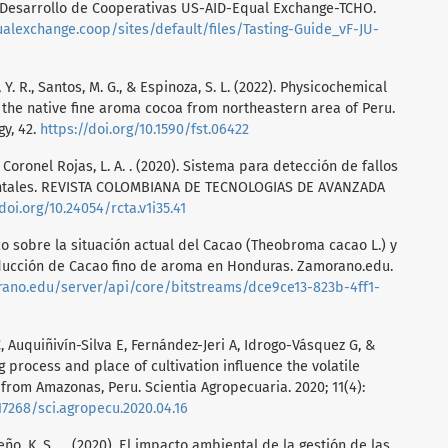
 Desarrollo de Cooperativas US-AID-Equal Exchange-TCHO.
ualexchange.coop/sites/default/files/Tasting-Guide_vF-JU-
, Y. R., Santos, M. G., & Espinoza, S. L. (2022). Physicochemical
f the native fine aroma cocoa from northeastern area of Peru.
y, 42.
https://doi.org/10.1590/fst.06422
, & Coronel Rojas, L. A. . (2020). Sistema para detección de fallos
zontales. REVISTA COLOMBIANA DE TECNOLOGIAS DE AVANZADA
doi.org/10.24054/rcta.v1i35.41
co sobre la situación actual del Cacao (Theobroma cacao L.) y
ducción de Cacao fino de aroma en Honduras. Zamorano.edu.
orano.edu/server/api/core/bitstreams/dce9ce13-823b-4ff1-
 Auquiñivín-Silva E, Fernández-Jeri A, Idrogo-Vásquez G, &
g process and place of cultivation influence the volatile
a from Amazonas, Peru. Scientia Agropecuaria. 2020; 11(4):
.17268/sci.agropecu.2020.04.16
reño, K. S. . . (2020). El impacto ambiental de la gestión de las