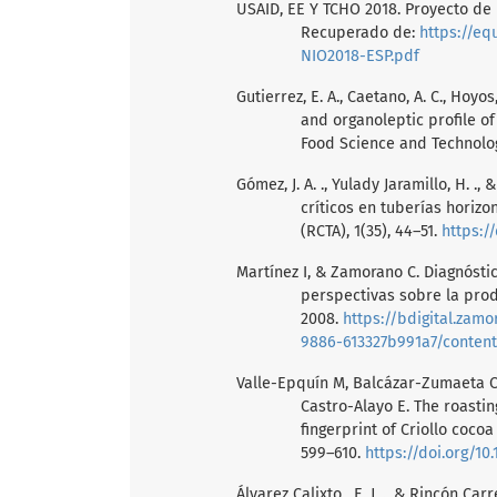
USAID, EE Y TCHO 2018. Proyecto de
Recuperado de:
https://eq
NIO2018-ESP.pdf
Gutierrez, E. A., Caetano, A. C., Hoyos
and organoleptic profile o
Food Science and Technolog
Gómez, J. A. ., Yulady Jaramillo, H. .
críticos en tuberías hori
(RCTA), 1(35), 44–51.
https://
Martínez I, & Zamorano C. Diagnósti
perspectivas sobre la pro
2008.
https://bdigital.zam
9886-613327b991a7/content
Valle-Epquín M, Balcázar-Zumaeta C,
Castro-Alayo E. The roastin
fingerprint of Criollo coco
599–610.
https://doi.org/10
Álvarez Calixto , E. J. ., & Rincón Car