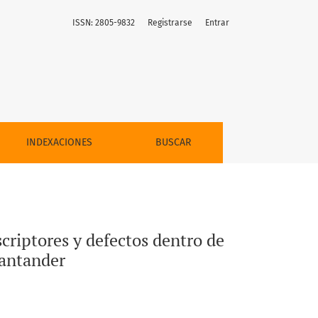
ISSN: 2805-9832
Registrarse
Entrar
procesos formativos con productores de Norte de Santander
INDEXACIONES
BUSCAR
criptores y defectos dentro de
Santander