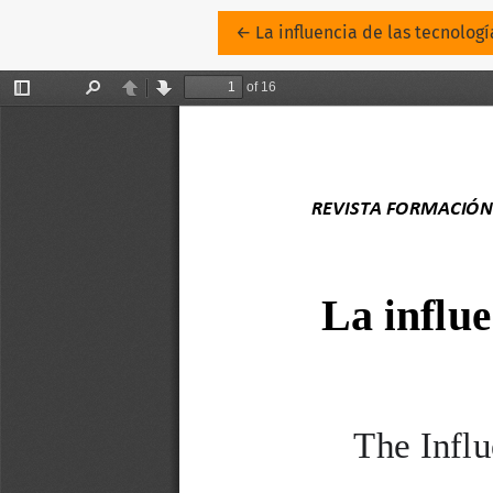
Volver a los detalles del artíc
←
La influencia de las tecnolog