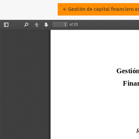
Volver a los detalles del artícu
←
Gestión de capital financiero e