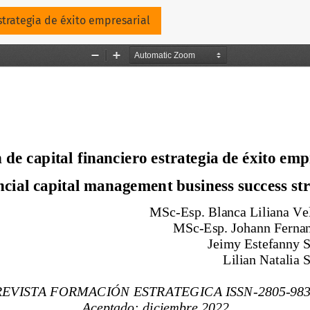
lo
strategia de éxito empresarial